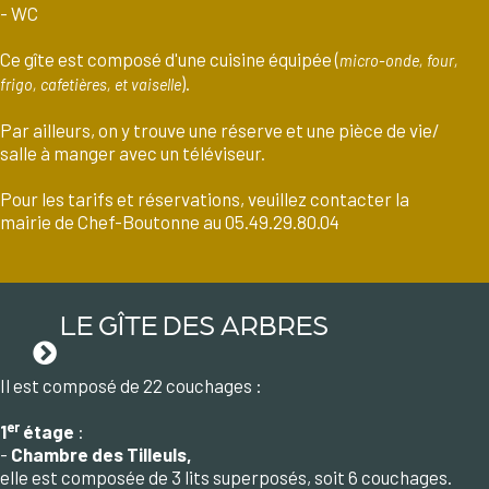
- WC
Ce gîte est composé d'une cuisine équipée (
micro-onde, four,
).
frigo, cafetières, et vaiselle
Par ailleurs, on y trouve une réserve et une pièce de vie/
salle à manger avec un téléviseur.
Pour les tarifs et réservations, veuillez contacter la
mairie de Chef-Boutonne au 05.49.29.80.04
LE GÎTE DES ARBRES
Il est composé de 22 couchages :
er
1
étage
:
-
Chambre des Tilleuls,
elle est composée de 3 lits superposés, soit 6 couchages.