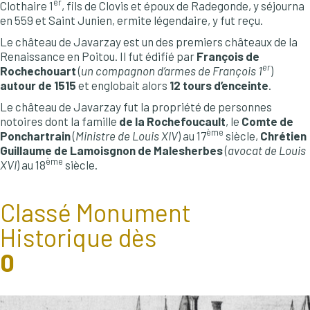
er
Clothaire 1
, fils de Clovis et époux de Radegonde, y séjourna
en 559 et Saint Junien, ermite légendaire, y fut reçu.
Le château de Javarzay est un des premiers châteaux de la
Renaissance en Poitou. Il fut édifié par
François de
er
Rochechouart
(
un compagnon d’armes de François 1
)
autour de 1515
et englobait alors
12 tours d’enceinte
.
Le château de Javarzay fut la propriété de personnes
notoires dont la famille
de la Rochefoucault
, le
Comte de
ème
Ponchartrain
(
Ministre de Louis XIV
) au 17
siècle,
Chrétien
Guillaume de Lamoisgnon de Malesherbes
(
avocat de Louis
ème
XVI
) au 18
siècle.
0