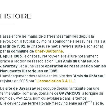
HISTOIRE
Passé entre les mains de différentes familles depuis la
Révolution, il fut plus ou moins abandonné à ses ruines. Mais
à
partir de 1982
, le Château se met à revivre suite à son achat
par
la commune de
Chef-Boutonne
.
Depuis 1983
, le château retrouve fière allure notamment
grâce à l’action de l’association "
Les Amis du Château de
Javarzay
", et à une vaste
opération de restauration par les
Monuments Historiques en 1995
.
L’aménagement des salles est l’œuvre des "
Amis du Château
"
rejoints en 2003 par "
L'association C.A.I.L.
".
Le
site de Javarzay
est occupé depuis l’antiquité par une
ferme Gallo-Romaine, domaine de
GAVARCIUS
, à l’origine du
nom de JAVARZAY, nom qui evoluera dans le temps.
ème
Elle devient une ferme Royale Mérovingienne au VI
siècle.