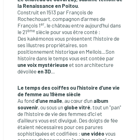
la Renaissance en Poitou
.
Construit en 1513 par François de
Rochechouart, compagnon d’armes de
er
François 1
, le château entre aujourd’hui dans
ème
le 21
siècle pour vous être conté :
Des kakémonos vous présentent l’histoire de
ses illustres propriétaires, son
positionnement historique en Mellois…Son
histoire dans le temps vous est contée par
une voix mystérieuse
et son architecture
dévoilée
en 3D
…
Le temps des coiffes ou l’histoire d’une vie
de femme au 19ème siècle
Au fond
d’une malle
, au cœur d’un
album
souvenir
, ou sous un
globe vitré
, tout un "pan"
de l’histoire de vie des femmes d’ici et
d’ailleurs vous est divulgué. Des doigts de fée
étaient nécessaires pour ces parures
sophistiquées et codifiées :
une vidéo
vous