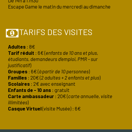
De 14h à 17h30
Escape Game le matin du mercredi au dimanche
TARIFS DES VISITES
Adultes
: 8€
Tarif réduit
: 6€ (
enfants de 10 ans et plus,
étudiants, demandeurs d’emploi, PMR – sur
justificatif
)
Groupes
: 6€ (
à partir de 10 personnes
)
Familles
: 20€ (
2 adultes + 2 enfants et plus
)
Scolaires
: 2€ avec enseignant
Enfants de - 10 ans
: gratuit
Carte ambassadeur
: 20€ (
carte annuelle, visite
illimitées
)
Casque Virtuel
(visite Musée) : 6€