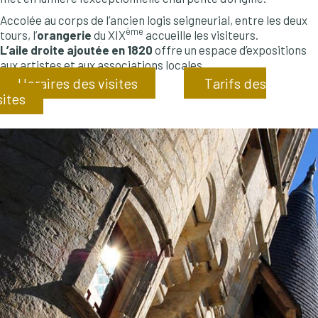
Accolée au corps de l’ancien logis seigneurial, entre les deux
ème
tours, l’
orangerie
du XIX
accueille les visiteurs.
L’aile droite ajoutée en 1820
offre un espace d’expositions
aux artistes et aux associations locales.
Horaires des visites
Tarifs des
sites