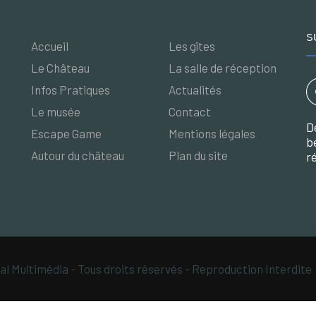
S
Accueil
Les gîtes
Le Château
La salle de réception
Infos Pratiques
Actualités
Le musée
Contact
D
Escape Game
Mentions légales
b
Autour du château
Plan du site
r
al Multimédia - Tous droits réservés - Reproduction Interdite