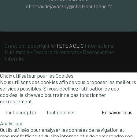
chateaudejavarzay@chef-boutonne.fr
Création : copyright ©
TETE A CLIC
International
Multimédia - Tous droits réservés - Reproduction
Interdite
Choix utilisateur pour les Cookies
Nous utilisons des cookies afin de vous proposer les meilleurs
services possibles. Si vous déclinez l'utilisation de ces
cookies, le site web pourrait ne pas fonctionner
correctement.
Tout accepter
Tout décliner
En savoir plus
Analytique
Outils utilisés pour analyser les données de navigation et
mesurer l'efficacité du site internet afin de comprendre son