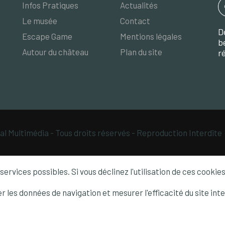
Infos Pratiques
Actualités
Le musée
Contact
D
Escape Game
Mentions légales
b
Autour du château
Plan du site
r
al Multimédia - Tous droits réservés - Reproduction Interdite
services possibles. Si vous déclinez l'utilisation de ces cooki
ser les données de navigation et mesurer l'efficacité du site i