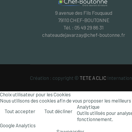
9 avenue des Fils Fouquaud
79110 CHEF-BOUTONNE
Tél. : 05 49 29 86 31
chateaudejavarzay@chef-boutonne.fr
Création : copyright ©
TETE A CLIC
Internation
Choix utilisateur pour les Cookies
Nous utilisons des cookies afin de vous proposer les meilleurs 
Analytique
Tout accepter
Tout décliner
Outils utilisés pour analy
fonctionnement.
Google Analytics
Sauvegarder