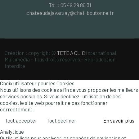
Tél. : 05 49 29 86 31
chateaudejavarzay@chef-boutonne.fr
Création : copyright ©
TETE A CLIC
International
Multimédia - Tous droits réservés - Reproduction
Interdite
Choix utilisateur pour les Cookies
Nous utilisons des cookies afin de vous proposer les meilleurs
services possibles. Si vous déclinez l'utilisation de ces
cookies, le site web pourrait ne pas fonctionner
correctement.
Tout accepter
Tout décliner
En savoir plus
Analytique
Outils utilisés pour analyser les données de navigation et